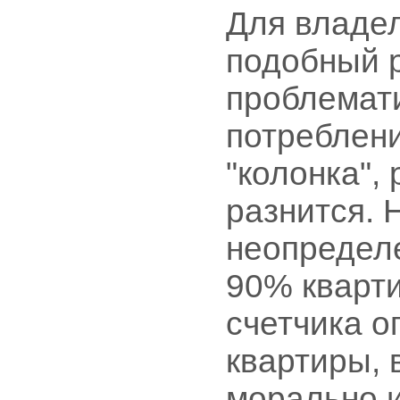
Для владел
подобный р
проблемати
потреблени
"колонка",
разнится.
неопределе
90% кварти
счетчика о
квартиры, 
морально и