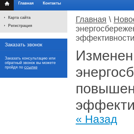
Главная
Контакты
Главная
\
Ново
Карта сайта
Регистрация
энергосбереже
эффективности
Заказать звонок
Изменени
Заказать консультацию или
обратный звонок вы можете
энергосб
пройдя по
ссылке
повышен
эффекти
« Назад